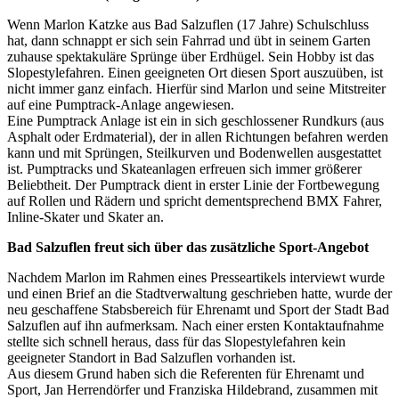
Wenn Marlon Katzke aus Bad Salzuflen (17 Jahre) Schulschluss
hat, dann schnappt er sich sein Fahrrad und übt in seinem Garten
zuhause spektakuläre Sprünge über Erdhügel. Sein Hobby ist das
Slopestylefahren. Einen geeigneten Ort diesen Sport auszuüben, ist
nicht immer ganz einfach. Hierfür sind Marlon und seine Mitstreiter
auf eine Pumptrack-Anlage angewiesen.
Eine Pumptrack Anlage ist ein in sich geschlossener Rundkurs (aus
Asphalt oder Erdmaterial), der in allen Richtungen befahren werden
kann und mit Sprüngen, Steilkurven und Bodenwellen ausgestattet
ist. Pumptracks und Skateanlagen erfreuen sich immer größerer
Beliebtheit. Der Pumptrack dient in erster Linie der Fortbewegung
auf Rollen und Rädern und spricht dementsprechend BMX Fahrer,
Inline-Skater und Skater an.
Bad Salzuflen freut sich über das zusätzliche Sport-Angebot
Nachdem Marlon im Rahmen eines Presseartikels interviewt wurde
und einen Brief an die Stadtverwaltung geschrieben hatte, wurde der
neu geschaffene Stabsbereich für Ehrenamt und Sport der Stadt Bad
Salzuflen auf ihn aufmerksam. Nach einer ersten Kontaktaufnahme
stellte sich schnell heraus, dass für das Slopestylefahren kein
geeigneter Standort in Bad Salzuflen vorhanden ist.
Aus diesem Grund haben sich die Referenten für Ehrenamt und
Sport, Jan Herrendörfer und Franziska Hildebrand, zusammen mit