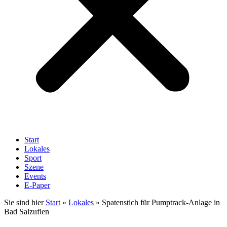
Start
Lokales
Sport
Szene
Events
E-Paper
Sie sind hier
Start
»
Lokales
»
Spatenstich für Pumptrack-Anlage in
Bad Salzuflen