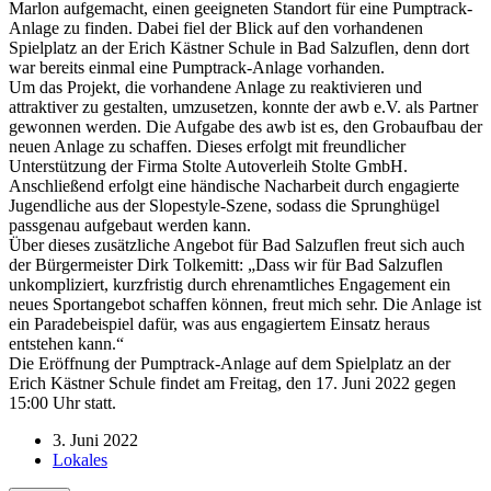
Marlon aufgemacht, einen geeigneten Standort für eine Pumptrack-
Anlage zu finden. Dabei fiel der Blick auf den vorhandenen
Spielplatz an der Erich Kästner Schule in Bad Salzuflen, denn dort
war bereits einmal eine Pumptrack-Anlage vorhanden.
Um das Projekt, die vorhandene Anlage zu reaktivieren und
attraktiver zu gestalten, umzusetzen, konnte der awb e.V. als Partner
gewonnen werden. Die Aufgabe des awb ist es, den Grobaufbau der
neuen Anlage zu schaffen. Dieses erfolgt mit freundlicher
Unterstützung der Firma Stolte Autoverleih Stolte GmbH.
Anschließend erfolgt eine händische Nacharbeit durch engagierte
Jugendliche aus der Slopestyle-Szene, sodass die Sprunghügel
passgenau aufgebaut werden kann.
Über dieses zusätzliche Angebot für Bad Salzuflen freut sich auch
der Bürgermeister Dirk Tolkemitt: „Dass wir für Bad Salzuflen
unkompliziert, kurzfristig durch ehrenamtliches Engagement ein
neues Sportangebot schaffen können, freut mich sehr. Die Anlage ist
ein Paradebeispiel dafür, was aus engagiertem Einsatz heraus
entstehen kann.“
Die Eröffnung der Pumptrack-Anlage auf dem Spielplatz an der
Erich Kästner Schule findet am Freitag, den 17. Juni 2022 gegen
15:00 Uhr statt.
3. Juni 2022
Lokales