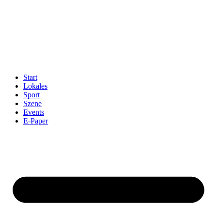
Start
Lokales
Sport
Szene
Events
E-Paper