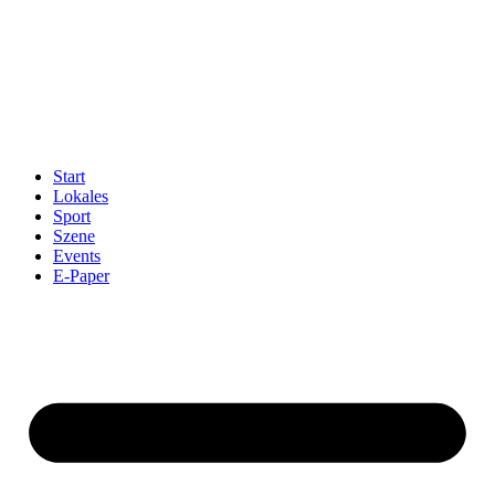
Start
Lokales
Sport
Szene
Events
E-Paper