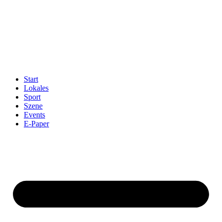
Start
Lokales
Sport
Szene
Events
E-Paper