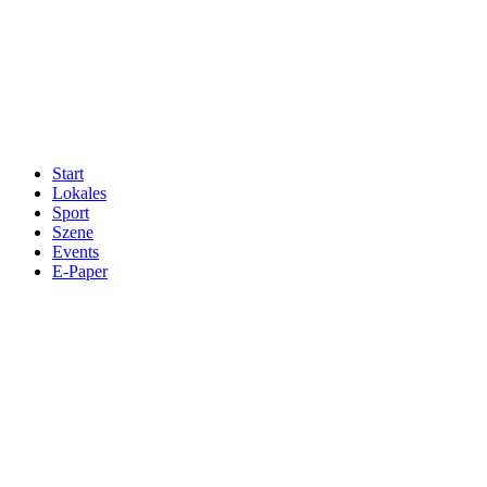
Start
Lokales
Sport
Szene
Events
E-Paper