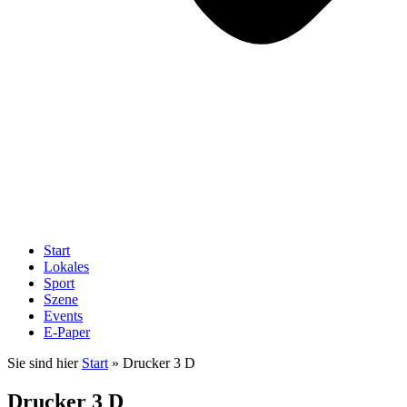
Start
Lokales
Sport
Szene
Events
E-Paper
Sie sind hier
Start
»
Drucker 3 D
Drucker 3 D