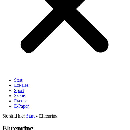
Start
Lokales
Sport
Szene
Events
E-Paper
Sie sind hier
Start
»
Ehrenring
Ehrenring