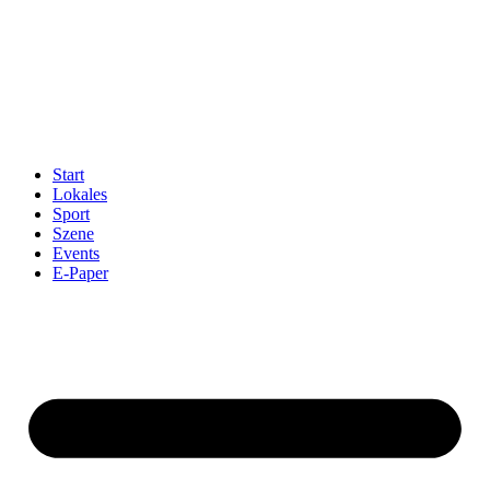
Start
Lokales
Sport
Szene
Events
E-Paper