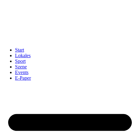
Start
Lokales
Sport
Szene
Events
E-Paper