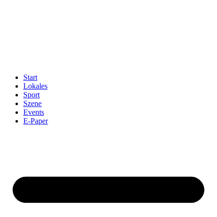
Start
Lokales
Sport
Szene
Events
E-Paper