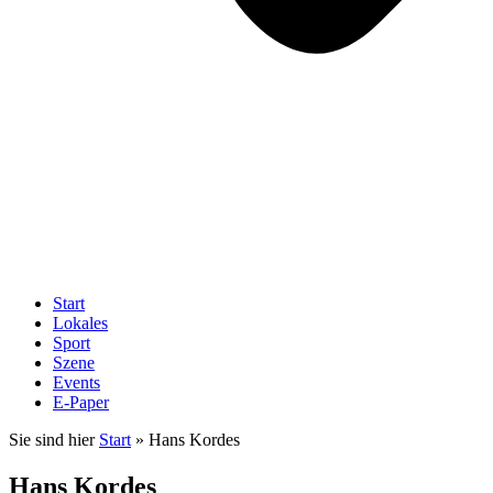
Start
Lokales
Sport
Szene
Events
E-Paper
Sie sind hier
Start
»
Hans Kordes
Hans Kordes