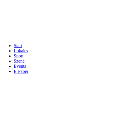
Start
Lokales
Sport
Szene
Events
E-Paper