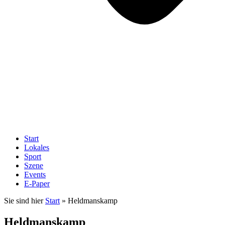
Start
Lokales
Sport
Szene
Events
E-Paper
Sie sind hier
Start
»
Heldmanskamp
Heldmanskamp