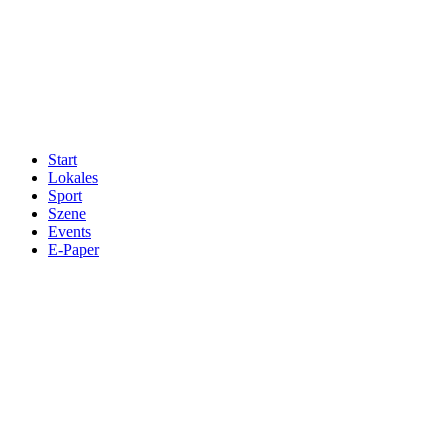
Start
Lokales
Sport
Szene
Events
E-Paper