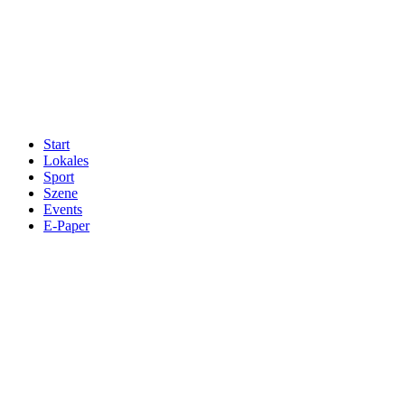
Start
Lokales
Sport
Szene
Events
E-Paper