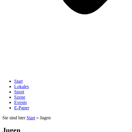
Start
Lokales
Sport
Szene
Events
E-Paper
Sie sind hier
Start
»
Jugen
Jugen