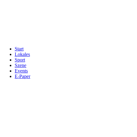
Start
Lokales
Sport
Szene
Events
E-Paper