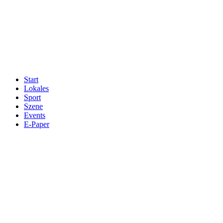
Start
Lokales
Sport
Szene
Events
E-Paper