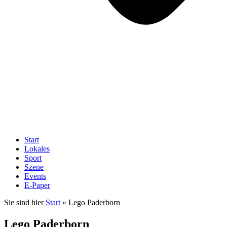
Start
Lokales
Sport
Szene
Events
E-Paper
Sie sind hier
Start
»
Lego Paderborn
Lego Paderborn