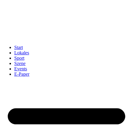
Start
Lokales
Sport
Szene
Events
E-Paper