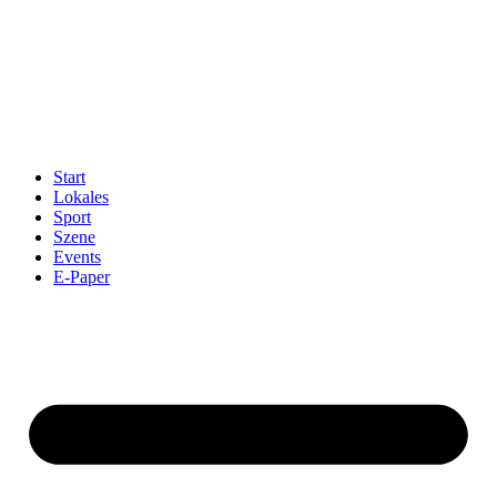
Start
Lokales
Sport
Szene
Events
E-Paper