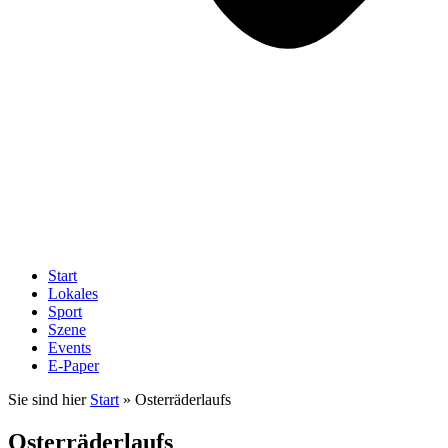
Start
Lokales
Sport
Szene
Events
E-Paper
Sie sind hier
Start
»
Osterräderlaufs
Osterräderlaufs