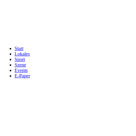
Start
Lokales
Sport
Szene
Events
E-Paper