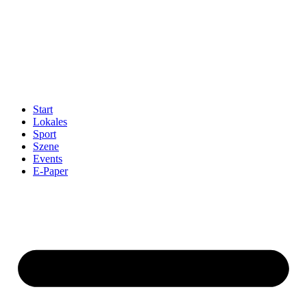
Start
Lokales
Sport
Szene
Events
E-Paper