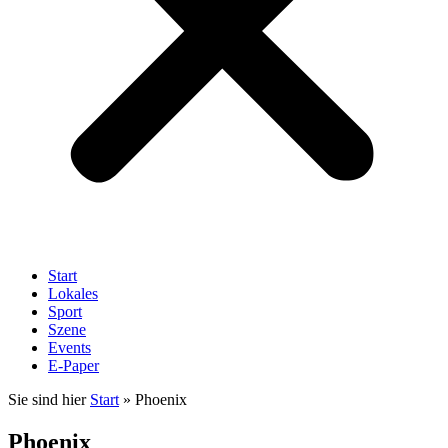
Start
Lokales
Sport
Szene
Events
E-Paper
Sie sind hier
Start
»
Phoenix
Phoenix