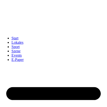
Start
Lokales
Sport
Szene
Events
E-Paper