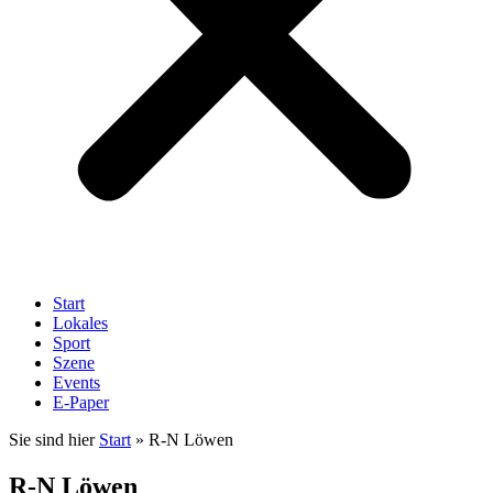
Start
Lokales
Sport
Szene
Events
E-Paper
Sie sind hier
Start
»
R-N Löwen
R-N Löwen