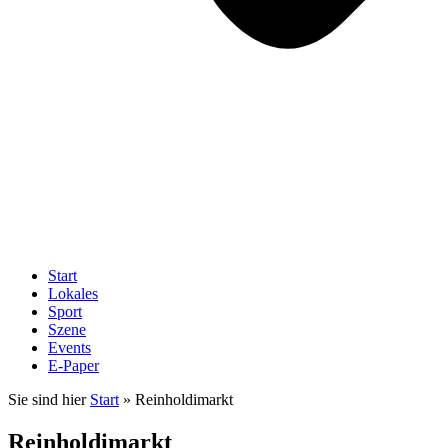
Start
Lokales
Sport
Szene
Events
E-Paper
Sie sind hier
Start
»
Reinholdimarkt
Reinholdimarkt