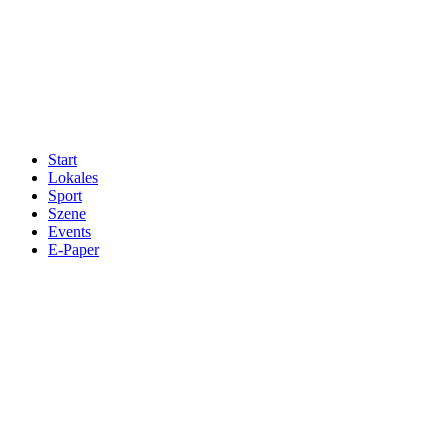
Start
Lokales
Sport
Szene
Events
E-Paper