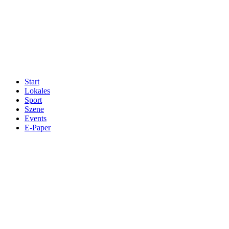
Start
Lokales
Sport
Szene
Events
E-Paper