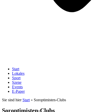
Start
Lokales
Sport
Szene
Events
E-Paper
Sie sind hier
Start
»
Soroptimisten-Clubs
Soroptimisten-Clubs