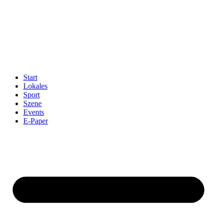
Start
Lokales
Sport
Szene
Events
E-Paper