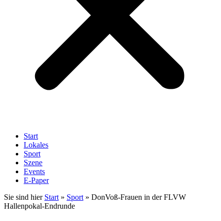
Start
Lokales
Sport
Szene
Events
E-Paper
Sie sind hier
Start
»
Sport
»
DonVoß-Frauen in der FLVW
Hallenpokal-Endrunde