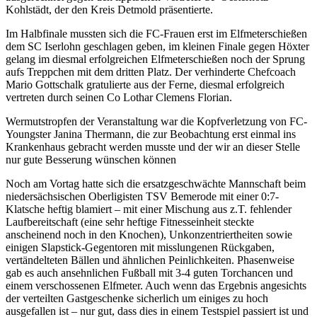
Kohlstädt, der den Kreis Detmold präsentierte.
Im Halbfinale mussten sich die FC-Frauen erst im Elfmeterschießen
dem SC Iserlohn geschlagen geben, im kleinen Finale gegen Höxter
gelang im diesmal erfolgreichen Elfmeterschießen noch der Sprung
aufs Treppchen mit dem dritten Platz. Der verhinderte Chefcoach
Mario Gottschalk gratulierte aus der Ferne, diesmal erfolgreich
vertreten durch seinen Co Lothar Clemens Florian.
Wermutstropfen der Veranstaltung war die Kopfverletzung von FC-
Youngster Janina Thermann, die zur Beobachtung erst einmal ins
Krankenhaus gebracht werden musste und der wir an dieser Stelle
nur gute Besserung wünschen können
Noch am Vortag hatte sich die ersatzgeschwächte Mannschaft beim
niedersächsischen Oberligisten TSV Bemerode mit einer 0:7-
Klatsche heftig blamiert – mit einer Mischung aus z.T. fehlender
Laufbereitschaft (eine sehr heftige Fitnesseinheit steckte
anscheinend noch in den Knochen), Unkonzentriertheiten sowie
einigen Slapstick-Gegentoren mit misslungenen Rückgaben,
vertändelteten Bällen und ähnlichen Peinlichkeiten. Phasenweise
gab es auch ansehnlichen Fußball mit 3-4 guten Torchancen und
einem verschossenen Elfmeter. Auch wenn das Ergebnis angesichts
der verteilten Gastgeschenke sicherlich um einiges zu hoch
ausgefallen ist – nur gut, dass dies in einem Testspiel passiert ist und