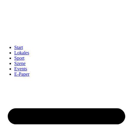
Start
Lokales
Sport
Szene
Events
E-Paper