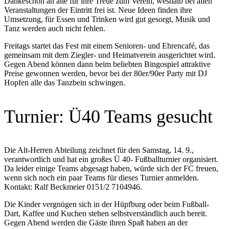
Dankeschön an alle für ihre Treue zum Verein, weshalb bei allen
Veranstaltungen der Eintritt frei ist. Neue Ideen finden ihre
Umsetzung, für Essen und Trinken wird gut gesorgt, Musik und
Tanz werden auch nicht fehlen.
Freitags startet das Fest mit einem Senioren- und Ehrencafé, das
gemeinsam mit dem Ziegler- und Heimatverein ausgerichtet wird.
Gegen Abend können dann beim beliebten Bingospiel attraktive
Preise gewonnen werden, bevor bei der 80er/90er Party mit DJ
Hopfen alle das Tanzbein schwingen.
Turnier: Ü40 Teams gesucht
Die Alt-Herren Abteilung zeichnet für den Samstag, 14. 9.,
verantwortlich und hat ein großes Ü 40- Fußballturnier organisiert.
Da leider einige Teams abgesagt haben, würde sich der FC freuen,
wenn sich noch ein paar Teams für dieses Turnier anmelden.
Kontakt: Ralf Beckmeier 0151/2 7104946.
Die Kinder vergnügen sich in der Hüpfburg oder beim Fußball-
Dart, Kaffee und Kuchen stehen selbstverständlich auch bereit.
Gegen Abend werden die Gäste ihren Spaß haben an der