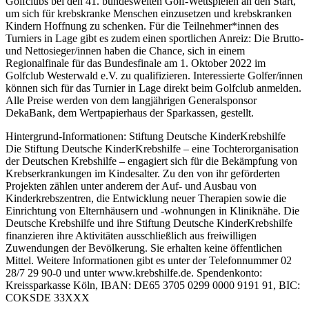
Golfclubs bei den 41. bundesweiten Golf-Wettspielen an den Start,
um sich für krebskranke Menschen einzusetzen und krebskranken
Kindern Hoffnung zu schenken. Für die Teilnehmer*innen des
Turniers in Lage gibt es zudem einen sportlichen Anreiz: Die Brutto-
und Nettosieger/innen haben die Chance, sich in einem
Regionalfinale für das Bundesfinale am 1. Oktober 2022 im
Golfclub Westerwald e.V. zu qualifizieren. Interessierte Golfer/innen
können sich für das Turnier in Lage direkt beim Golfclub anmelden.
Alle Preise werden von dem langjährigen Generalsponsor
DekaBank, dem Wertpapierhaus der Sparkassen, gestellt.
Hintergrund-Informationen: Stiftung Deutsche KinderKrebshilfe
Die Stiftung Deutsche KinderKrebshilfe – eine Tochterorganisation
der Deutschen Krebshilfe – engagiert sich für die Bekämpfung von
Krebserkrankungen im Kindesalter. Zu den von ihr geförderten
Projekten zählen unter anderem der Auf- und Ausbau von
Kinderkrebszentren, die Entwicklung neuer Therapien sowie die
Einrichtung von Elternhäusern und -wohnungen in Kliniknähe. Die
Deutsche Krebshilfe und ihre Stiftung Deutsche KinderKrebshilfe
finanzieren ihre Aktivitäten ausschließlich aus freiwilligen
Zuwendungen der Bevölkerung. Sie erhalten keine öffentlichen
Mittel. Weitere Informationen gibt es unter der Telefonnummer 02
28/7 29 90-0 und unter www.krebshilfe.de. Spendenkonto:
Kreissparkasse Köln, IBAN: DE65 3705 0299 0000 9191 91, BIC:
COKSDE 33XXX