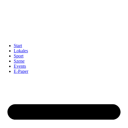
Start
Lokales
Sport
Szene
Events
E-Paper