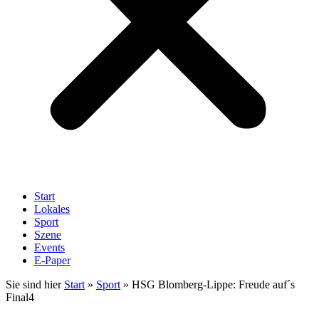
Start
Lokales
Sport
Szene
Events
E-Paper
Sie sind hier
Start
»
Sport
»
HSG Blomberg-Lippe: Freude auf´s
Final4