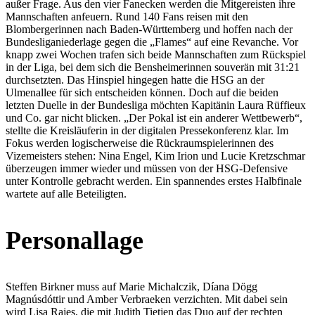
außer Frage. Aus den vier Fanecken werden die Mitgereisten ihre
Mannschaften anfeuern. Rund 140 Fans reisen mit den
Blombergerinnen nach Baden-Württemberg und hoffen nach der
Bundesliganiederlage gegen die „Flames“ auf eine Revanche. Vor
knapp zwei Wochen trafen sich beide Mannschaften zum Rückspiel
in der Liga, bei dem sich die Bensheimerinnen souverän mit 31:21
durchsetzten. Das Hinspiel hingegen hatte die HSG an der
Ulmenallee für sich entscheiden können. Doch auf die beiden
letzten Duelle in der Bundesliga möchten Kapitänin Laura Rüffieux
und Co. gar nicht blicken. „Der Pokal ist ein anderer Wettbewerb“,
stellte die Kreisläuferin in der digitalen Pressekonferenz klar. Im
Fokus werden logischerweise die Rückraumspielerinnen des
Vizemeisters stehen: Nina Engel, Kim Irion und Lucie Kretzschmar
überzeugen immer wieder und müssen von der HSG-Defensive
unter Kontrolle gebracht werden. Ein spannendes erstes Halbfinale
wartete auf alle Beteiligten.
Personallage
Steffen Birkner muss auf Marie Michalczik, Díana Dögg
Magnúsdóttir und Amber Verbraeken verzichten. Mit dabei sein
wird Lisa Rajes, die mit Judith Tietjen das Duo auf der rechten