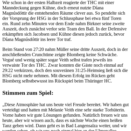
Wie schon in der ersten Halbzeit reagierte der THC mit einer
Manndeckung gegen Kühne, doch erneut nutzte Díana
Magnúsdóttir die entstehenden Räume clever aus. So pendelte sich
der Vorsprung der HSG in der Schlussphase bei etwa fünf Toren
ein. Rund zehn Minuten vor dem Ende nahm Birkner seine zweite
Auszeit, doch zunächst verlor sein Team den Ball. In der Defensive
erkämpften sich Jacobsen und Kühne diesen jedoch zurück, bevor
Díana Magnúsdóttir ins leere Tor traf.
Beim Stand von 27:20 nahm Müller seine dritte Auszeit, doch in der
anschließenden Crunchtime zeigte Blomberg keine Schwäche.
Vegué und wenig später sogar Veith selbst trafen jeweils ins
verwaiste Tor des THC. Zwar konnten die Gäste noch einmal auf
29:22 verkürzen, doch den souveränen 31:25-Heimsieg ließ sich die
HSG nicht mehr nehmen. Mit diesem Erfolg im Rücken geht
Blomberg selbstbewusst ins Rückspiel beim Thüringer HC.
Stimmen zum Spiel:
„Diese Atmosphäre hat uns heute viel Freude bereitet. Wir haben gut
verteidigt und hatten mit Melanie Veith eine sehr starke Torhüterin.
Vorne haben wir gute Lösungen gefunden. Natürlich freuen wir uns
heute, aber wir wissen auch, dass es nächste Woche einen heißen
Tanz geben wird. Dann geht es in Bad Langensalza weiter, und wir
werden sehen, ob wir uns noch einmal hier an der Ulmenallee