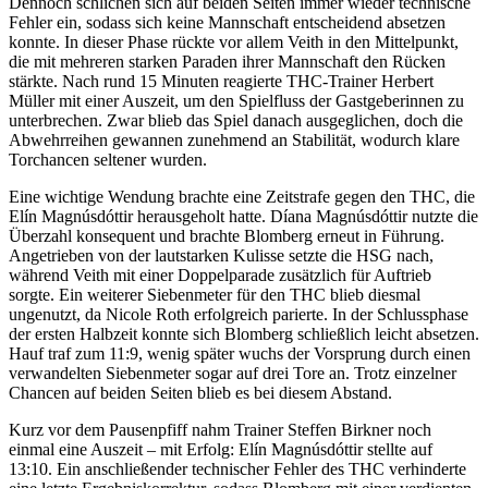
Dennoch schlichen sich auf beiden Seiten immer wieder technische
Fehler ein, sodass sich keine Mannschaft entscheidend absetzen
konnte. In dieser Phase rückte vor allem Veith in den Mittelpunkt,
die mit mehreren starken Paraden ihrer Mannschaft den Rücken
stärkte. Nach rund 15 Minuten reagierte THC-Trainer Herbert
Müller mit einer Auszeit, um den Spielfluss der Gastgeberinnen zu
unterbrechen. Zwar blieb das Spiel danach ausgeglichen, doch die
Abwehrreihen gewannen zunehmend an Stabilität, wodurch klare
Torchancen seltener wurden.
Eine wichtige Wendung brachte eine Zeitstrafe gegen den THC, die
Elín Magnúsdóttir herausgeholt hatte. Díana Magnúsdóttir nutzte die
Überzahl konsequent und brachte Blomberg erneut in Führung.
Angetrieben von der lautstarken Kulisse setzte die HSG nach,
während Veith mit einer Doppelparade zusätzlich für Auftrieb
sorgte. Ein weiterer Siebenmeter für den THC blieb diesmal
ungenutzt, da Nicole Roth erfolgreich parierte. In der Schlussphase
der ersten Halbzeit konnte sich Blomberg schließlich leicht absetzen.
Hauf traf zum 11:9, wenig später wuchs der Vorsprung durch einen
verwandelten Siebenmeter sogar auf drei Tore an. Trotz einzelner
Chancen auf beiden Seiten blieb es bei diesem Abstand.
Kurz vor dem Pausenpfiff nahm Trainer Steffen Birkner noch
einmal eine Auszeit – mit Erfolg: Elín Magnúsdóttir stellte auf
13:10. Ein anschließender technischer Fehler des THC verhinderte