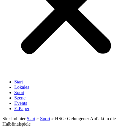
Start
Lokales
Sport
Szene
Events
E-Paper
Sie sind hier
Start
»
Sport
»
HSG: Gelungener Auftakt in die
Halbfinalspiele