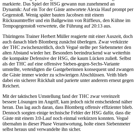
markierte. Das Spiel der HSG gewann nun zunehmend an
Dynamik: Auf ein Tor der Gäste antwortete Alexia Hauf prompt per
Gegenstoß. Wenig später bauten Jacobsen mit einem
Rückraumtreffer und ein Ballgewinn von Rüffieux, den Kühne im
Tempogegenstoß verwertete, die Führung auf 20:13 aus.
Thüringens Trainer Herbert Müller reagierte mit einer Auszeit, doch
auch danach blieb Blomberg zunächst überlegen. Zwar verkürzte
der THC zwischenzeitlich, doch Vegué stellte per Siebenmeter den
alten Abstand wieder her. Besonders beeindruckend war weiterhin
die kompakte Defensive der HSG, die kaum Lücken zuließ. Selbst
als der THC auf eine offensive Sieben-gegen-Sechs-Variante
umstellte, verteidigten die Gastgeberinnen konsequent und zwangen
die Gäste immer wieder zu schwierigen Abschlüssen. Veith blieb
dabei ein sicherer Rückhalt und parierte unter anderem erneut gegen
Reichert.
Mit der taktischen Umstellung fand der THC zwar vereinzelt
bessere Lösungen im Angriff, kam jedoch nicht entscheidend näher
heran. Das lag auch daran, dass Blomberg offensiv effizienter blieb.
Dennoch sorgten einige technische Fehler der HSG dafür, dass die
Gäste mit einem 3:0-Lauf noch einmal verkürzen konnten. Vegué
übernahm in dieser Phase Verantwortung, holte einen Siebenmeter
selbst heraus und verwandelte ihn sicher.