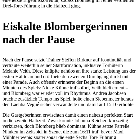
eine letzte Ergebniskorrektur, sodass Blomberg mit einer verdienten
Drei-Tore-Führung in die Halbzeit ging.
Eiskalte Blombergerinnen
nach der Pause
Nach der Pause setzte Trainer Steffen Birkner auf Kontinuität und
vertraute weiterhin seiner Startformation, inklusive Torhüterin
Melanie Veith. Diese knüpfte nahtlos an ihre starke Leistung aus der
ersten Hälfte an und eröffnete den zweiten Durchgang direkt mit
einer Parade. Auch offensiv erinnerte der Beginn an die ersten
Minuten des Spiels: Nieke Kühne traf sofort, Veith hielt erneut –
und Blomberg war wieder voll im Rhythmus. Andrea Jacobsen
brachte zusätzlich Tempo ins Spiel, holte einen Siebenmeter heraus,
den Laetitia Vegué sicher verwandelte und damit auf 15:10 erhöhte.
Die Gastgeberinnen erwischten damit einen nahezu perfekten Start
in die zweite Halbzeit. Zwar konnte Johanna Reichert kurzzeitig
verkürzen, doch Blomberg blieb dominant. Kühne setzte Farrelle
Njinkeu im Zeitspiel in Szene, die zum 16:11 traf, bevor Maxi
Mühlner wenig später sogar die erste Sechs-Tore-Führung