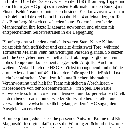
m fünften Duell der Saison zwischen der HSG Blomberg-Lippe und
dem Thüringer HC ging es im ersten Halbfinale um den Einzug ins
Finale. Beide Teams kannten sich bestens: Erst kurz zuvor war man
im Spiel um Platz drei beim Haushahn Final4 aufeinandergetroffen,
das Blomberg für sich entschieden hatte. Zudem hatten beide
Mannschaften ihre letzte Ligapartie gewonnen und gingen mit
entsprechendem Selbstvertrauen in die Begegnung.
Blomberg erwischte den deutlich besseren Start. Nieke Kühne
zeigte sich früh treffsicher und erzielte direkt zwei Tore, während
Torhüterin Melanie Veith mit wichtigen Paraden glänzte. So setzten
sich die Gastgeberinnen schnell auf 3:1 ab, begünstigt durch ein
hohes Tempo und konsequent ausgespielte Angriffe. Auch im
weiteren Verlauf blieb die HSG zunächst tonangebend und erhöhte
durch Alexia Hauf auf 4:2. Doch der Thüringer HC ließ sich davon
nicht beeindrucken. Vor allem Johanna Reichert übernahm
Verantwortung und hielt ihr Team mit sicheren Abschlüssen –
insbesondere von der Siebenmeterlinie – im Spiel. Die Partie
entwickelte sich früh zu einem intensiven und körperbetonten Duell,
in dem beide Teams immer wieder Strafwürfe herausholten und
verwandelten. Zwischenzeitlich gelang es dem THC sogar, den
Ausgleich zu erzielen.
Blomberg fand jedoch stets die passende Antwort. Kühne und Elín
Magnúsdóttir sorgten dafür, dass die Führung zurückerobert wurde.