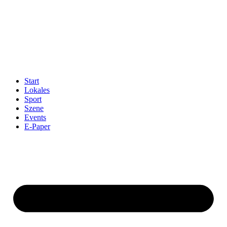
Start
Lokales
Sport
Szene
Events
E-Paper