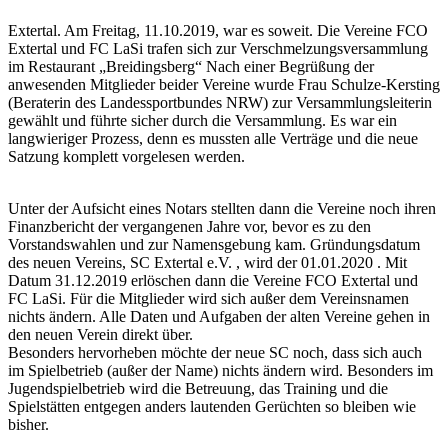
Extertal. Am Freitag, 11.10.2019, war es soweit. Die Vereine FCO
Extertal und FC LaSi trafen sich zur Verschmelzungsversammlung
im Restaurant „Breidingsberg“ Nach einer Begrüßung der
anwesenden Mitglieder beider Vereine wurde Frau Schulze-Kersting
(Beraterin des Landessportbundes NRW) zur Versammlungsleiterin
gewählt und führte sicher durch die Versammlung. Es war ein
langwieriger Prozess, denn es mussten alle Verträge und die neue
Satzung komplett vorgelesen werden.
Unter der Aufsicht eines Notars stellten dann die Vereine noch ihren
Finanzbericht der vergangenen Jahre vor, bevor es zu den
Vorstandswahlen und zur Namensgebung kam. Gründungsdatum
des neuen Vereins, SC Extertal e.V. , wird der 01.01.2020 . Mit
Datum 31.12.2019 erlöschen dann die Vereine FCO Extertal und
FC LaSi. Für die Mitglieder wird sich außer dem Vereinsnamen
nichts ändern. Alle Daten und Aufgaben der alten Vereine gehen in
den neuen Verein direkt über.
Besonders hervorheben möchte der neue SC noch, dass sich auch
im Spielbetrieb (außer der Name) nichts ändern wird. Besonders im
Jugendspielbetrieb wird die Betreuung, das Training und die
Spielstätten entgegen anders lautenden Gerüchten so bleiben wie
bisher.