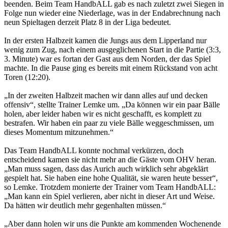
beenden. Beim Team HandbALL gab es nach zuletzt zwei Siegen in
Folge nun wieder eine Niederlage, was in der Endabrechnung nach
neun Spieltagen derzeit Platz 8 in der Liga bedeutet.
In der ersten Halbzeit kamen die Jungs aus dem Lipperland nur
wenig zum Zug, nach einem ausgeglichenen Start in die Partie (3:3,
3. Minute) war es fortan der Gast aus dem Norden, der das Spiel
machte. In die Pause ging es bereits mit einem Rückstand von acht
Toren (12:20).
„In der zweiten Halbzeit machen wir dann alles auf und decken
offensiv“, stellte Trainer Lemke um. „Da können wir ein paar Bälle
holen, aber leider haben wir es nicht geschafft, es komplett zu
bestrafen. Wir haben ein paar zu viele Bälle weggeschmissen, um
dieses Momentum mitzunehmen.“
Das Team HandbALL konnte nochmal verkürzen, doch
entscheidend kamen sie nicht mehr an die Gäste vom OHV heran.
„Man muss sagen, dass das Aurich auch wirklich sehr abgeklärt
gespielt hat. Sie haben eine hohe Qualität, sie waren heute besser“,
so Lemke. Trotzdem monierte der Trainer vom Team HandbALL:
„Man kann ein Spiel verlieren, aber nicht in dieser Art und Weise.
Da hätten wir deutlich mehr gegenhalten müssen.“
„Aber dann holen wir uns die Punkte am kommenden Wochenende