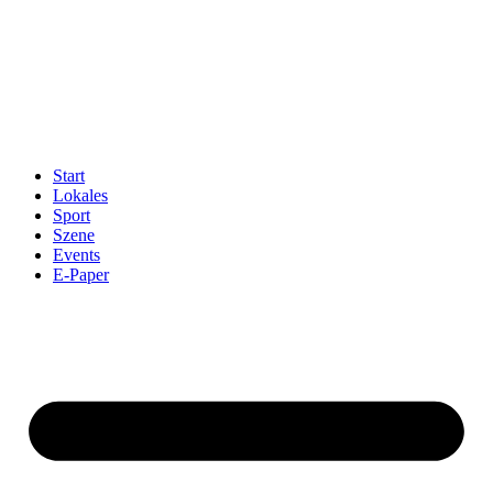
Start
Lokales
Sport
Szene
Events
E-Paper