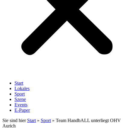
Start
Lokales
Sport
Szene
Events
E-Paper
Sie sind hier
Start
»
Sport
»
Team HandbALL unterliegt OHV
Aurich