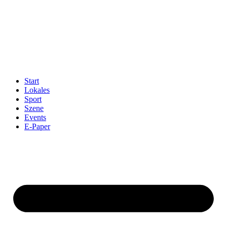
Start
Lokales
Sport
Szene
Events
E-Paper