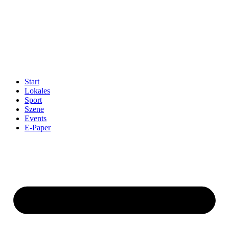
Start
Lokales
Sport
Szene
Events
E-Paper