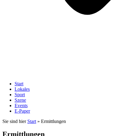
Start
Lokales
Sport
Szene
Events
E-Paper
Sie sind hier
Start
»
Ermittlungen
Ermittlungen