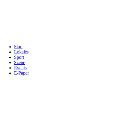
Start
Lokales
Sport
Szene
Events
E-Paper