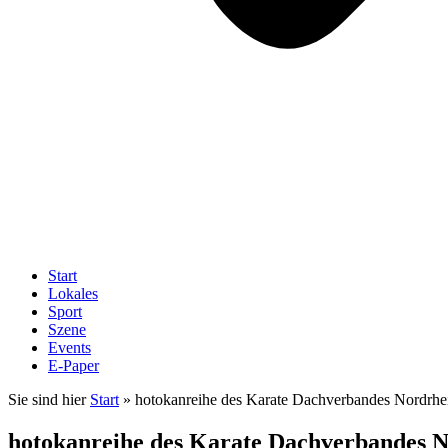
Start
Lokales
Sport
Szene
Events
E-Paper
Sie sind hier
Start
»
hotokanreihe des Karate Dachverbandes Nordrhe
hotokanreihe des Karate Dachverbandes N