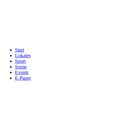
Start
Lokales
Sport
Szene
Events
E-Paper