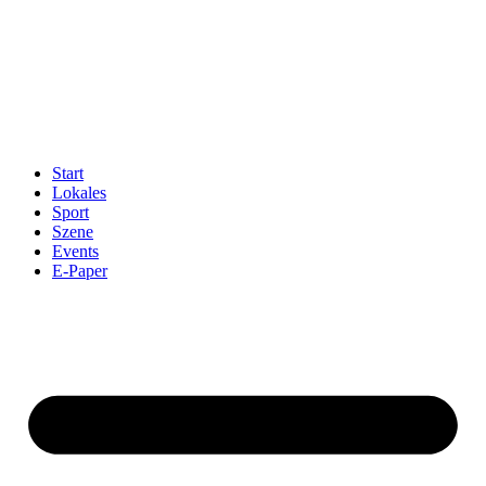
Start
Lokales
Sport
Szene
Events
E-Paper