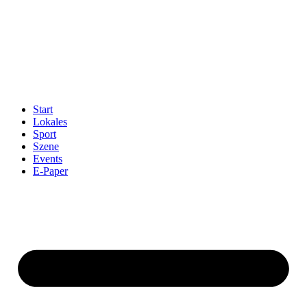
Start
Lokales
Sport
Szene
Events
E-Paper