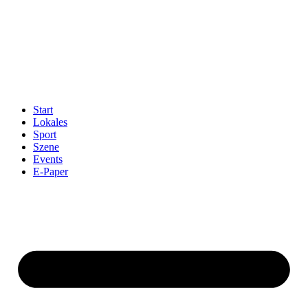
Start
Lokales
Sport
Szene
Events
E-Paper