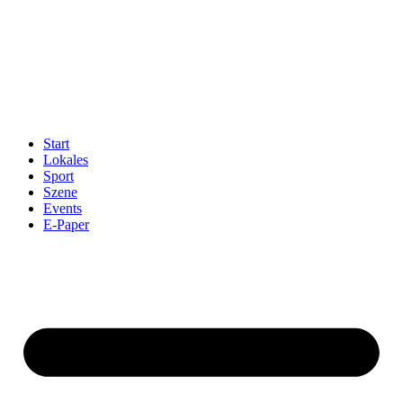
Start
Lokales
Sport
Szene
Events
E-Paper