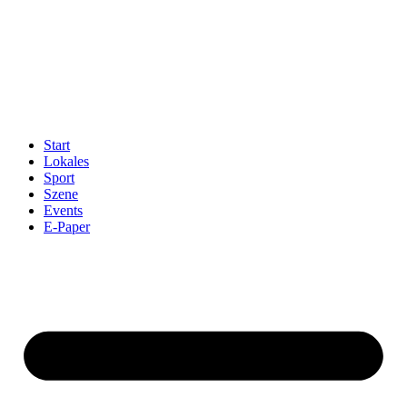
Start
Lokales
Sport
Szene
Events
E-Paper