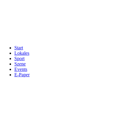
Start
Lokales
Sport
Szene
Events
E-Paper