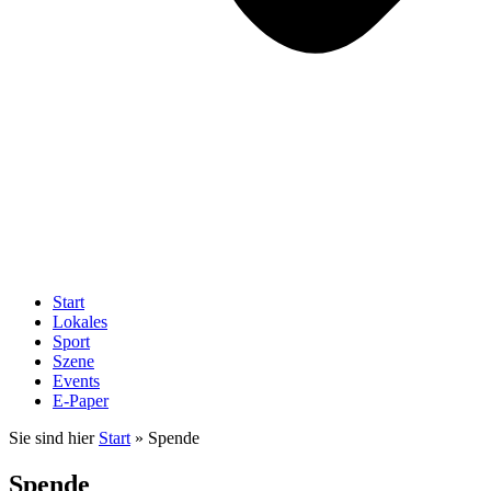
Start
Lokales
Sport
Szene
Events
E-Paper
Sie sind hier
Start
»
Spende
Spende