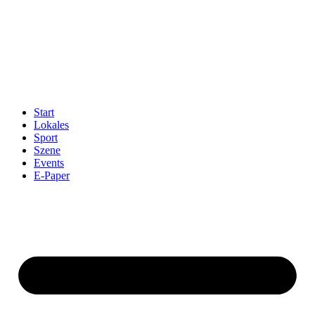
Start
Lokales
Sport
Szene
Events
E-Paper