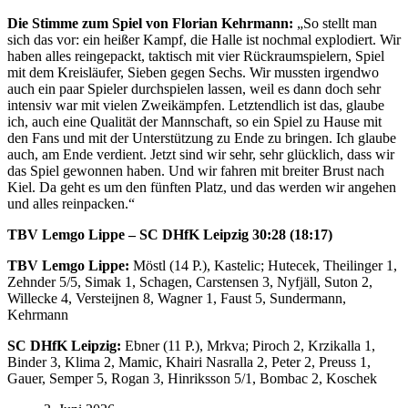
Die Stimme zum Spiel von Florian Kehrmann:
„So stellt man
sich das vor: ein heißer Kampf, die Halle ist nochmal explodiert. Wir
haben alles reingepackt, taktisch mit vier Rückraumspielern, Spiel
mit dem Kreisläufer, Sieben gegen Sechs. Wir mussten irgendwo
auch ein paar Spieler durchspielen lassen, weil es dann doch sehr
intensiv war mit vielen Zweikämpfen. Letztendlich ist das, glaube
ich, auch eine Qualität der Mannschaft, so ein Spiel zu Hause mit
den Fans und mit der Unterstützung zu Ende zu bringen. Ich glaube
auch, am Ende verdient. Jetzt sind wir sehr, sehr glücklich, dass wir
das Spiel gewonnen haben. Und wir fahren mit breiter Brust nach
Kiel. Da geht es um den fünften Platz, und das werden wir angehen
und alles reinpacken.“
TBV Lemgo Lippe – SC DHfK Leipzig 30:28 (18:17)
TBV Lemgo Lippe:
Möstl (14 P.), Kastelic; Hutecek, Theilinger 1,
Zehnder 5/5, Simak 1, Schagen, Carstensen 3, Nyfjäll, Suton 2,
Willecke 4, Versteijnen 8, Wagner 1, Faust 5, Sundermann,
Kehrmann
SC DHfK Leipzig:
Ebner (11 P.), Mrkva; Piroch 2, Krzikalla 1,
Binder 3, Klima 2, Mamic, Khairi Nasralla 2, Peter 2, Preuss 1,
Gauer, Semper 5, Rogan 3, Hinriksson 5/1, Bombac 2, Koschek