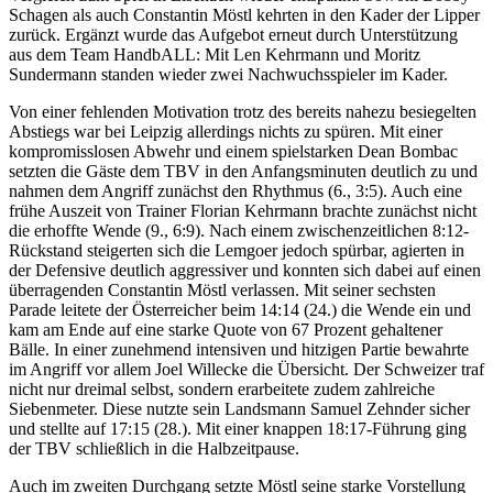
Schagen als auch Constantin Möstl kehrten in den Kader der Lipper
zurück. Ergänzt wurde das Aufgebot erneut durch Unterstützung
aus dem Team HandbALL: Mit Len Kehrmann und Moritz
Sundermann standen wieder zwei Nachwuchsspieler im Kader.
Von einer fehlenden Motivation trotz des bereits nahezu besiegelten
Abstiegs war bei Leipzig allerdings nichts zu spüren. Mit einer
kompromisslosen Abwehr und einem spielstarken Dean Bombac
setzten die Gäste dem TBV in den Anfangsminuten deutlich zu und
nahmen dem Angriff zunächst den Rhythmus (6., 3:5). Auch eine
frühe Auszeit von Trainer Florian Kehrmann brachte zunächst nicht
die erhoffte Wende (9., 6:9). Nach einem zwischenzeitlichen 8:12-
Rückstand steigerten sich die Lemgoer jedoch spürbar, agierten in
der Defensive deutlich aggressiver und konnten sich dabei auf einen
überragenden Constantin Möstl verlassen. Mit seiner sechsten
Parade leitete der Österreicher beim 14:14 (24.) die Wende ein und
kam am Ende auf eine starke Quote von 67 Prozent gehaltener
Bälle. In einer zunehmend intensiven und hitzigen Partie bewahrte
im Angriff vor allem Joel Willecke die Übersicht. Der Schweizer traf
nicht nur dreimal selbst, sondern erarbeitete zudem zahlreiche
Siebenmeter. Diese nutzte sein Landsmann Samuel Zehnder sicher
und stellte auf 17:15 (28.). Mit einer knappen 18:17-Führung ging
der TBV schließlich in die Halbzeitpause.
Auch im zweiten Durchgang setzte Möstl seine starke Vorstellung