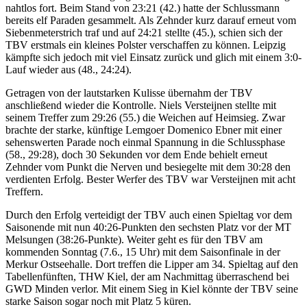
nahtlos fort. Beim Stand von 23:21 (42.) hatte der Schlussmann
bereits elf Paraden gesammelt. Als Zehnder kurz darauf erneut vom
Siebenmeterstrich traf und auf 24:21 stellte (45.), schien sich der
TBV erstmals ein kleines Polster verschaffen zu können. Leipzig
kämpfte sich jedoch mit viel Einsatz zurück und glich mit einem 3:0-
Lauf wieder aus (48., 24:24).
Getragen von der lautstarken Kulisse übernahm der TBV
anschließend wieder die Kontrolle. Niels Versteijnen stellte mit
seinem Treffer zum 29:26 (55.) die Weichen auf Heimsieg. Zwar
brachte der starke, künftige Lemgoer Domenico Ebner mit einer
sehenswerten Parade noch einmal Spannung in die Schlussphase
(58., 29:28), doch 30 Sekunden vor dem Ende behielt erneut
Zehnder vom Punkt die Nerven und besiegelte mit dem 30:28 den
verdienten Erfolg. Bester Werfer des TBV war Versteijnen mit acht
Treffern.
Durch den Erfolg verteidigt der TBV auch einen Spieltag vor dem
Saisonende mit nun 40:26-Punkten den sechsten Platz vor der MT
Melsungen (38:26-Punkte). Weiter geht es für den TBV am
kommenden Sonntag (7.6., 15 Uhr) mit dem Saisonfinale in der
Merkur Ostseehalle. Dort treffen die Lipper am 34. Spieltag auf den
Tabellenfünften, THW Kiel, der am Nachmittag überraschend bei
GWD Minden verlor. Mit einem Sieg in Kiel könnte der TBV seine
starke Saison sogar noch mit Platz 5 küren.