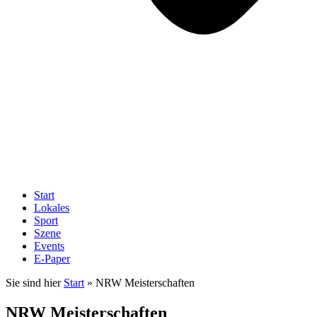
Start
Lokales
Sport
Szene
Events
E-Paper
Sie sind hier
Start
»
NRW Meisterschaften
NRW Meisterschaften