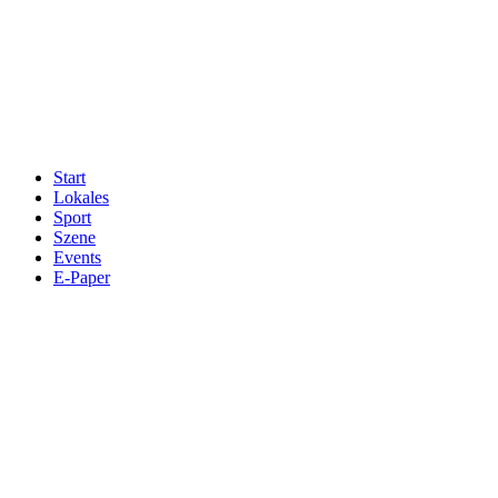
Start
Lokales
Sport
Szene
Events
E-Paper