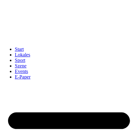
Start
Lokales
Sport
Szene
Events
E-Paper