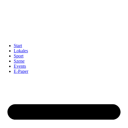
Start
Lokales
Sport
Szene
Events
E-Paper