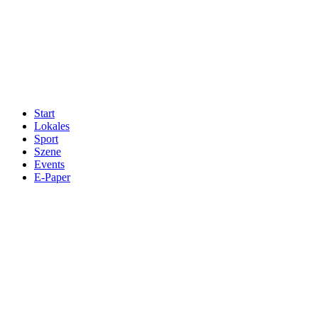
Start
Lokales
Sport
Szene
Events
E-Paper